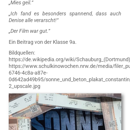
„Mies geil.“
„Ich fand es besonders spannend, dass auch
Denise alle verarscht!“
„Der Film war gut.“
Ein Beitrag von der Klasse 9a.
Bildquellen:
https://de.wikipedia.org/wiki/Schauburg_(Dortmu
https://www.schulkinowochen.nrw.de/media/filer_pub
6746-4c8a-a87e-
0d642ad49b95/sonne_und_beton_plakat_constantin
2_upscale.jpg